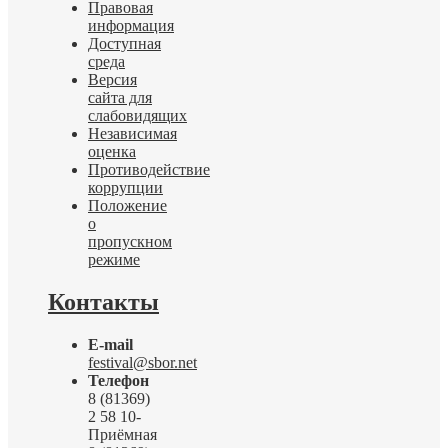
Правовая
информация
Доступная
среда
Версия
сайта для
слабовидящих
Независимая
оценка
Противодействие
коррупции
Положение
о
пропускном
режиме
Контакты
E-mail
festival@sbor.net
Телефон
8 (81369)
2 58 10-
Приёмная