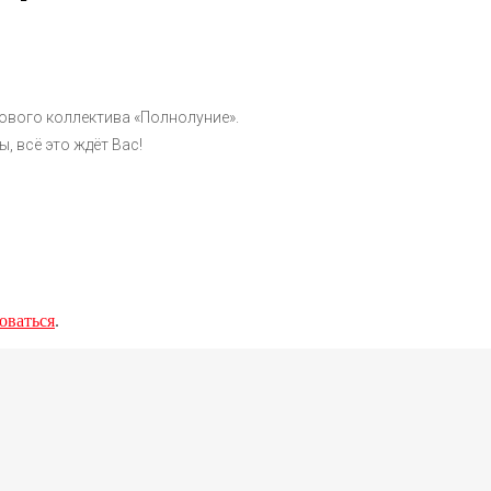
цового коллектива «Полнолуние».
, всё это ждёт Вас!
оваться
.