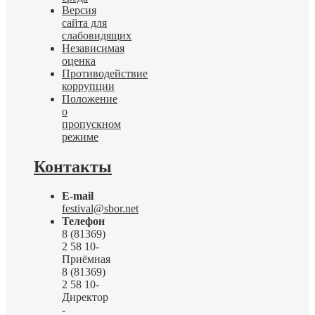
Версия
сайта для
слабовидящих
Независимая
оценка
Противодействие
коррупции
Положение
о
пропускном
режиме
Контакты
E-mail
festival@sbor.net
Телефон
8 (81369)
2 58 10-
Приёмная
8 (81369)
2 58 10-
Директор
-