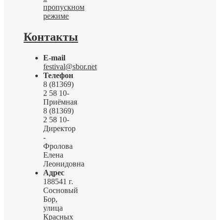
пропускном
режиме
Контакты
E-mail
festival@sbor.net
Телефон
8 (81369)
2 58 10-
Приёмная
8 (81369)
2 58 10-
Директор
-
Фролова
Елена
Леонидовна
Адрес
188541 г.
Сосновый
Бор,
улица
Красных