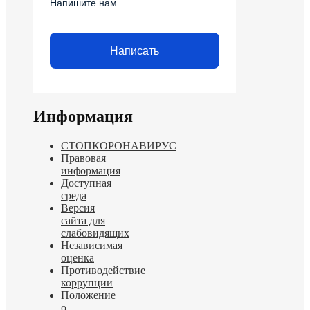
Напишите нам
Написать
Информация
СТОПКОРОНАВИРУС
Правовая
информация
Доступная
среда
Версия
сайта для
слабовидящих
Независимая
оценка
Противодействие
коррупции
Положение
о