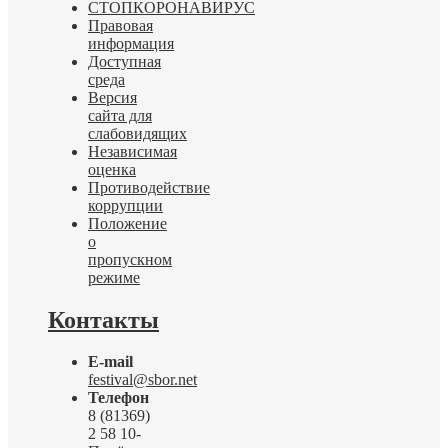
СТОПКОРОНАВИРУС
Правовая
информация
Доступная
среда
Версия
сайта для
слабовидящих
Независимая
оценка
Противодействие
коррупции
Положение
о
пропускном
режиме
Контакты
E-mail
festival@sbor.net
Телефон
8 (81369)
2 58 10-