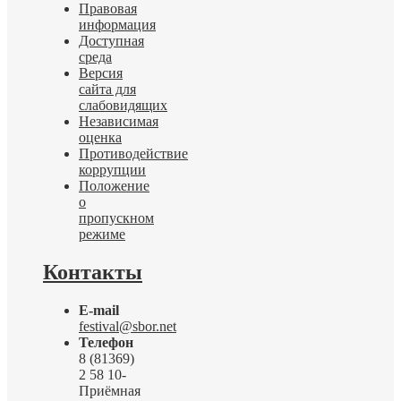
Правовая
информация
Доступная
среда
Версия
сайта для
слабовидящих
Независимая
оценка
Противодействие
коррупции
Положение
о
пропускном
режиме
Контакты
E-mail
festival@sbor.net
Телефон
8 (81369)
2 58 10-
Приёмная