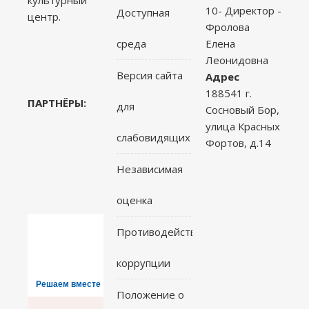
10- Директор -
Доступная
центр.
Фролова
среда
Елена
Леонидовна
Версия сайта
Адрес
188541 г.
ПАРТНЁРЫ:
для
Сосновый Бор,
улица Красных
слабовидящих
Фортов, д.14
Независимая
оценка
Противодействие
коррупции
Решаем вместе
Положение о