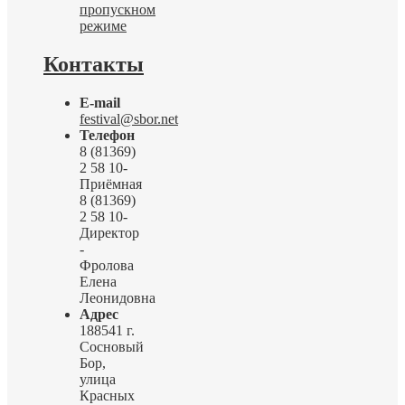
пропускном
режиме
Контакты
E-mail
festival@sbor.net
Телефон
8 (81369)
2 58 10-
Приёмная
8 (81369)
2 58 10-
Директор
-
Фролова
Елена
Леонидовна
Адрес
188541 г.
Сосновый
Бор,
улица
Красных