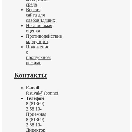
среда
Версия
сайта для
слабовидящих
Независимая
оценка
Противодействие
коррупции
Положение
о
пропускном
режиме
Контакты
E-mail
festival@sbor.net
Телефон
8 (81369)
2 58 10-
Приёмная
8 (81369)
2 58 10-
Директор