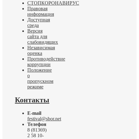
СТОПКОРОНАВИРУС
Правовая
информация
Доступная
среда
Версия
сайта для
слабовидящих
Независимая
оценка
Противодействие
коррупции
Положение
о
пропускном
режиме
Контакты
E-mail
festival@sbor.net
Телефон
8 (81369)
2 58 10-