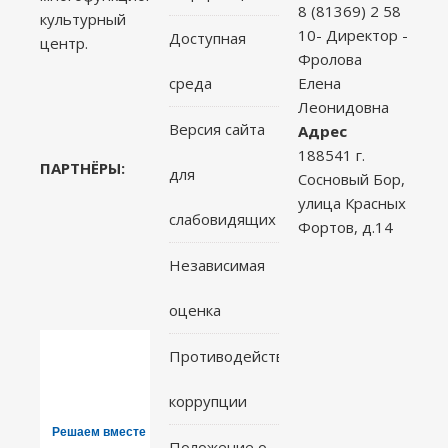
8 (81369) 2 58
культурный
10- Директор -
Доступная
центр.
Фролова
среда
Елена
Леонидовна
Версия сайта
Адрес
188541 г.
ПАРТНЁРЫ:
для
Сосновый Бор,
улица Красных
слабовидящих
Фортов, д.14
Независимая
оценка
Противодействие
коррупции
Решаем вместе
Положение о