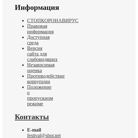
Информация
СТОПКОРОНАВИРУС
Правовая
информация
Доступная
среда
Версия
сайта для
слабовидящих
Независимая
оценка
Противодействие
коррупции
Положение
о
пропускном
режиме
Контакты
E-mail
festival@sbor.net