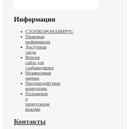
Информация
СТОПКОРОНАВИРУС
Правовая
информация
Доступная
среда
Версия
сайта для
слабовидящих
Независимая
оценка
Противодействие
коррупции
Положение
о
пропускном
режиме
Контакты