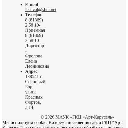
E-mail
festival@sbor.net
Телефон
8 (81369)
2 58 10-
Приёмная
8 (81369)
2 58 10-
Директор
-
Фролова
Елена
Леонидовна
Адрес
188541 г.
Сосновый
Бор,
улица
Красных
Фортов,
д.14
© 2026 МАУК «ГКЦ «Арт-Карусель»
Мы используем cookie. Во время посещения сайта ГКЦ “Арт-
Карусель” вы соглашаетесь с тем, что мы обрабатываем ваши