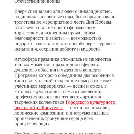
Отечественной войны.
Вчера специально для людей с инвалидностью,
родившихся в военные годы, было организовано
трогательное мероприятие в честь Дня Победы.
Этот вечер стал не просто формальным
торжеством, а искренним проявлением
благодарности и заботы — возможностью
подарить радость тем, кто прошёл через суровые
испытания, сохранив доброту и мудрость.
Атмосфера праздника сложилась из множества
тёплых моментов: праздничного фуршета,
душевного общения и чудесного концерта.
Программа которого объединила два особенных
типа выступлений: искренние номера от самих
участников мероприятия — песни и стихи, в
которых звучала живая память поколений;
профессиональные выступления артистов
творческих коллективов
Городского культурного
центра «Арт-Карусель»
— песни военных лет,
лирические композиции и инструментальные
произведения, тронувшие сердца всех
присутствующих.
Особые слова благодарности хотим сказать: