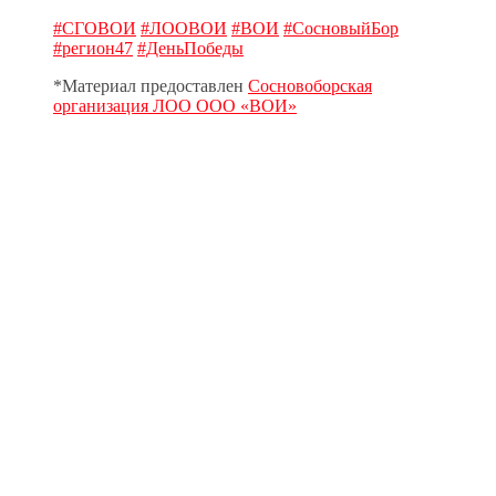
#СГОВОИ
#ЛООВОИ
#ВОИ
#СосновыйБор
#регион47
#ДеньПобеды
*Материал предоставлен
Сосновоборская
организация ЛОО ООО «ВОИ»