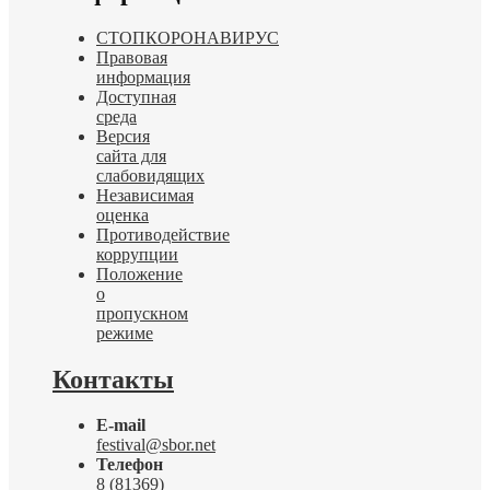
СТОПКОРОНАВИРУС
Правовая
информация
Доступная
среда
Версия
сайта для
слабовидящих
Независимая
оценка
Противодействие
коррупции
Положение
о
пропускном
режиме
Контакты
E-mail
festival@sbor.net
Телефон
8 (81369)