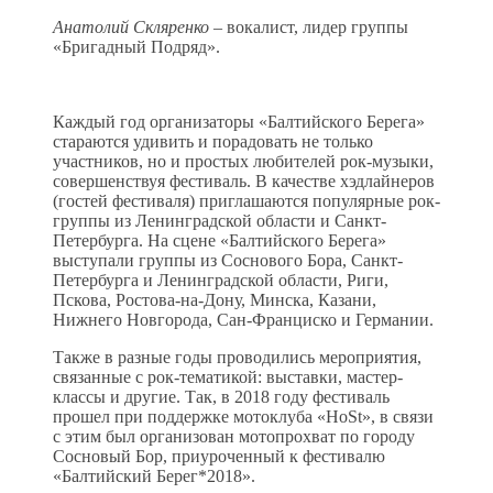
Анатолий Скляренко
– вокалист, лидер группы
«Бригадный Подряд».
Каждый год организаторы «Балтийского Берега»
стараются удивить и порадовать не только
участников, но и простых любителей рок-музыки,
совершенствуя фестиваль. В качестве хэдлайнеров
(гостей фестиваля) приглашаются популярные рок-
группы из Ленинградской области и Санкт-
Петербурга. На сцене «Балтийского Берега»
выступали группы из Соснового Бора, Санкт-
Петербурга и Ленинградской области, Риги,
Пскова, Ростова-на-Дону, Минска, Казани,
Нижнего Новгорода, Сан-Франциско и Германии.
Также в разные годы проводились мероприятия,
связанные с рок-тематикой: выставки, мастер-
классы и другие. Так, в 2018 году фестиваль
прошел при поддержке мотоклуба «HoSt», в связи
с этим был организован мотопрохват по городу
Сосновый Бор, приуроченный к фестивалю
«Балтийский Берег*2018».