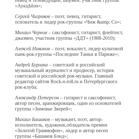
певец и телеведущий, шоумен, участник группы
«АукцЫон»;
Сергей Чиграков
– поэт, певец, гитарист,
основатель и лидер рок-группы «Чиж &amp; Co»;
Михаил Чернов
– саксофонист, гитарист, флейтист,
джазмен, участник группы «ДДТ» (1988-2010);
Алексей Никонов
– поэт, вокалист, лидер культовой
панк-рок-группы «Последние Танки в Париже»;
Андрей Бурлака
– советский и российский
музыкальный журналист и продюсер, историк
советской и российской рок-музыки. Главный
редактор сайтов Rock-n-roll.ru и Петербургского
рок-клуба;
Александр Петерсон
– гитарист и саксофонист,
автор песен, аранжировщик, один из основателей
группы «Зимовье Зверей»;
Михаил Башаков
– музыкант, поэт, автор-
исполнитель, художник,обладатель премии
«Золотой Граммофон», лидер и автор песен
группы «Башаков Бэнд»;