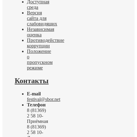
Доступная
среда
Версия
сайта для
слабовидящих
Независимая
оценка
Противодействие
коррупции
Положение
о
пропускном
режиме
Контакты
E-mail
festival@sbor.net
Телефон
8 (81369)
2 58 10-
Приёмная
8 (81369)
2 58 10-