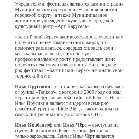
Учредителями фестиваля являются администрация
Муниципальное образование «Сосновоборский
городской округ», а также Муниципальное
автономное учреждение культуры «Городской
культурный центр «Арт-Карусель».
«Балтийский Берег» дает возможность участникам
получить оценку компетентного жюри, что
помогает развиваться, совершенствовать свои
музыкальные навыки, способствует
профессиональному росту, предоставляет шанс
получить некоторую известность. На площадке
рок-фестиваля «Балтийский Берег» начинали свой
творческий путь:
Илья Прусикин
– его творческая карьера началась
с группы «Tenkorr», с которой в 2005 году он взял
«Гран-при» фестиваля «Балтийский Берег». Ныне
Илья Прусикин является лидером всемирно
известной группы «Little Big», а также одним из
самых популярных видео-блогеров СНГ.
Илья Кнабенгоф
или
Илья Чёрт
– выступал на
сцене «Балтийского Берега»,когда фестиваль
только зарождался. Сейчас Илья Чёрт является