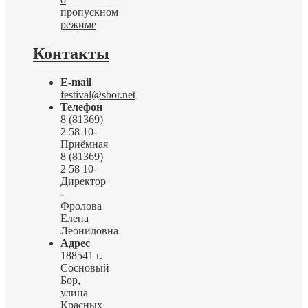
пропускном
режиме
Контакты
E-mail
festival@sbor.net
Телефон
8 (81369)
2 58 10-
Приёмная
8 (81369)
2 58 10-
Директор
-
Фролова
Елена
Леонидовна
Адрес
188541 г.
Сосновый
Бор,
улица
Красных