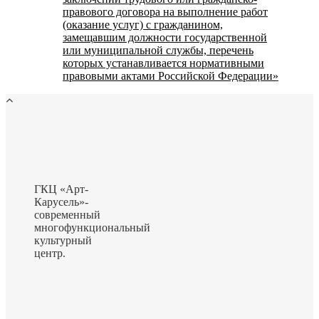
правового договора на выполнение работ
(оказание услуг) с гражданином,
замещавшим должности государственной
или муниципальной службы, перечень
которых устанавливается нормативными
правовыми актами Российской Федерации»
ГКЦ «Арт-
Карусель»-
современный
многофункциональный
культурный
центр.