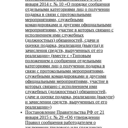
января 2014 г. № 10 «О порядке сообщения
отдельными категориями лиц о получении
подарка в связи с протокольными
мероприятиями, служебными
командировками и другими официальными
мероприятиями, участие в которых связано с
исполнением ими служебных
(должностных) обязанностей, сдачи и
оценки подарка, реализации (выкупа) и
зачисления средств, вырученных от его
реализации» (вместе с «Типовым
положением о сообщении отдельными
категориями лиц о получении подарка в
связи с протокольными мероприятиями,
служебными командировками и другими
официальными мероприятиями, участие в
которых связано с исполнением ими
служебных (должностных) обязанностей,
сдаче и оценке подарка, реализации (выкупе)
и зачислении средств, вырученных от его
реализации»)
Постановление Правительства РФ от 21
января 2015 г. № 29 «Об утверждении
Правил сообщения работодателем о
заключении трудового или гражданско-