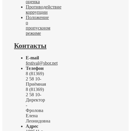
оценка
Противодействие
коррупции
Положение
о
пропускном
режиме
Контакты
E-mail
festival@sbor.net
Телефон
8 (81369)
2 58 10-
Приёмная
8 (81369)
2 58 10-
Директор
-
Фролова
Елена
Леонидовна
Адрес