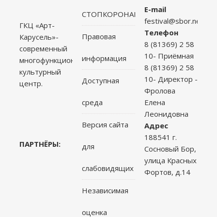
E-mail
СТОПКОРОНАВИРУС
festival@sbor.net
ГКЦ «Арт-
Телефон
Правовая
Карусель»-
8 (81369) 2 58
современный
10- Приёмная
информация
многофункциональный
8 (81369) 2 58
культурный
10- Директор -
Доступная
центр.
Фролова
среда
Елена
Леонидовна
Версия сайта
Адрес
188541 г.
ПАРТНЁРЫ:
для
Сосновый Бор,
улица Красных
слабовидящих
Фортов, д.14
Независимая
оценка