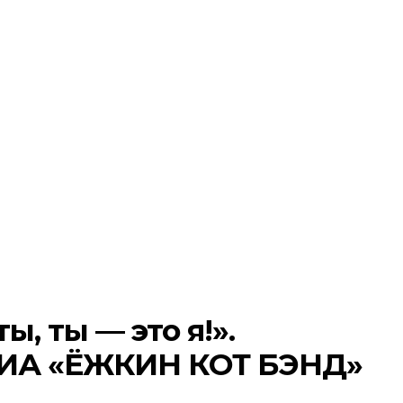
ы, ты — это я!».
ВИА «ЁЖКИН КОТ БЭНД»