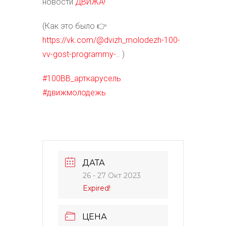
новости
ДВИЖА!
(Как это было 👉
https://vk.com/@dvizh_molodezh-100-
vv-gost-programmy-..
)
#100ВВ_арткарусель
#движмолодежь
ДАТА
26 - 27 Окт 2023
Expired!
ЦЕНА