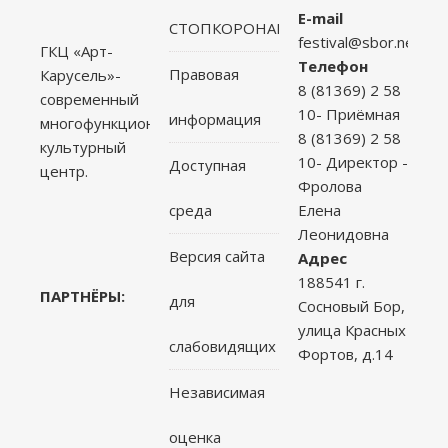
E-mail
СТОПКОРОНАВИРУС
festival@sbor.net
ГКЦ «Арт-
Телефон
Правовая
Карусель»-
8 (81369) 2 58
современный
10- Приёмная
информация
многофункциональный
8 (81369) 2 58
культурный
10- Директор -
Доступная
центр.
Фролова
среда
Елена
Леонидовна
Версия сайта
Адрес
188541 г.
ПАРТНЁРЫ:
для
Сосновый Бор,
улица Красных
слабовидящих
Фортов, д.14
Независимая
оценка