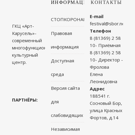
ИНФОРМАЦИЯ
КОНТАКТЫ
E-mail
СТОПКОРОНАВИРУС
festival@sbor.net
ГКЦ «Арт-
Телефон
Правовая
Карусель»-
8 (81369) 2 58
современный
10- Приёмная
информация
многофункциональный
8 (81369) 2 58
культурный
10- Директор -
Доступная
центр.
Фролова
среда
Елена
Леонидовна
Версия сайта
Адрес
188541 г.
ПАРТНЁРЫ:
для
Сосновый Бор,
улица Красных
слабовидящих
Фортов, д.14
Независимая