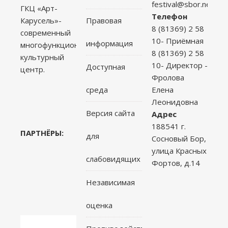
festival@sbor.net
ГКЦ «Арт-
Телефон
Правовая
Карусель»-
8 (81369) 2 58
современный
10- Приёмная
информация
многофункциональный
8 (81369) 2 58
культурный
10- Директор -
Доступная
центр.
Фролова
среда
Елена
Леонидовна
Версия сайта
Адрес
188541 г.
ПАРТНЁРЫ:
для
Сосновый Бор,
улица Красных
слабовидящих
Фортов, д.14
Независимая
оценка