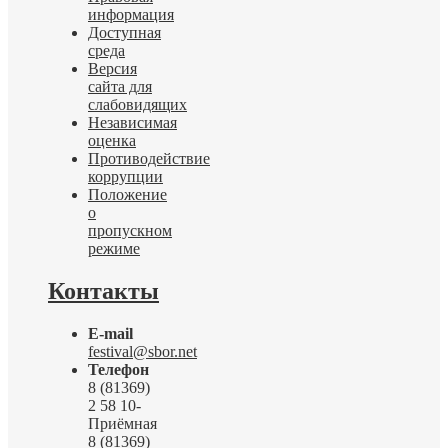
информация
Доступная
среда
Версия
сайта для
слабовидящих
Независимая
оценка
Противодействие
коррупции
Положение
о
пропускном
режиме
Контакты
E-mail
festival@sbor.net
Телефон
8 (81369)
2 58 10-
Приёмная
8 (81369)