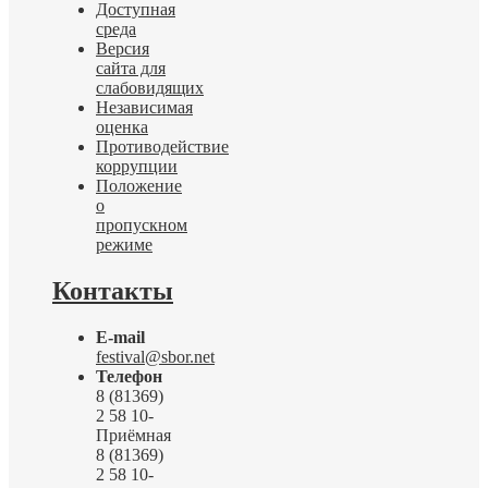
Доступная
среда
Версия
сайта для
слабовидящих
Независимая
оценка
Противодействие
коррупции
Положение
о
пропускном
режиме
Контакты
E-mail
festival@sbor.net
Телефон
8 (81369)
2 58 10-
Приёмная
8 (81369)
2 58 10-