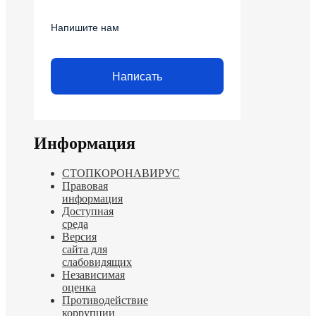
Напишите нам
Написать
Информация
СТОПКОРОНАВИРУС
Правовая
информация
Доступная
среда
Версия
сайта для
слабовидящих
Независимая
оценка
Противодействие
коррупции