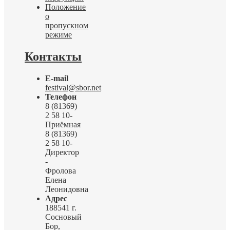
Положение
о
пропускном
режиме
Контакты
E-mail
festival@sbor.net
Телефон
8 (81369)
2 58 10-
Приёмная
8 (81369)
2 58 10-
Директор
-
Фролова
Елена
Леонидовна
Адрес
188541 г.
Сосновый
Бор,