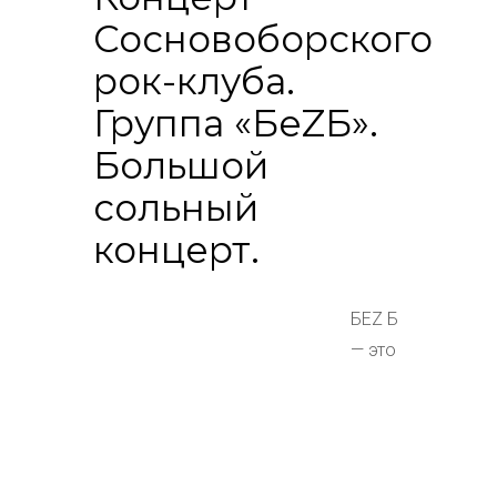
Сосновоборского
рок-клуба.
Группа «БеZБ».
Большой
сольный
концерт.
БЕZ Б
— это