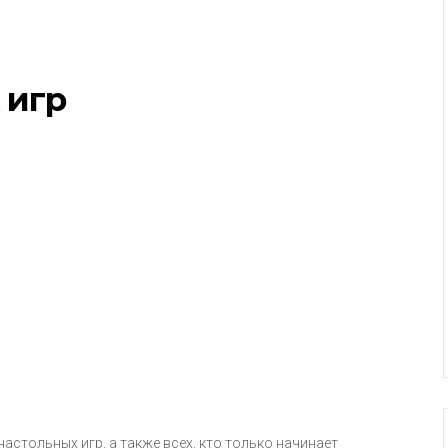
 игр
астольных игр, а также всех, кто только начинает