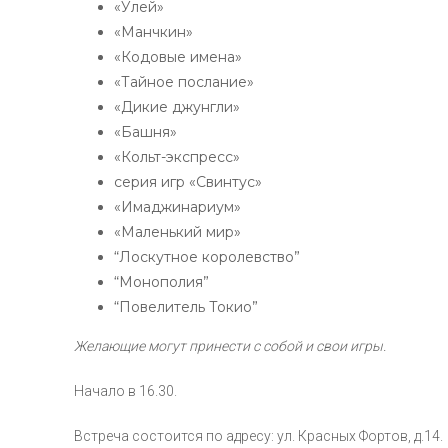
«Улей»
«Манчкин»
«Кодовые имена»
«Тайное послание»
«Дикие джунгли»
«Башня»
«Кольт-экспресс»
серия игр «Свинтус»
«Имаджинариум»
«Маленький мир»
“Лоскутное королевство”
“Монополия”
“Повелитель Токио”
Желающие могут принести с собой и свои игры.
Начало в 16.30.
Встреча состоится по адресу: ул. Красных Фортов, д.14.