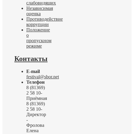
слабовидящих
Независимая
оценка
Противодействие
коррупции
Положение
о
пропускном
режиме
Контакты
E-mail
festival@sbor.net
Телефон
8 (81369)
2 58 10-
Приёмная
8 (81369)
2 58 10-
Директор
-
Фролова
Елена