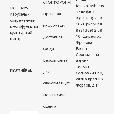
СТОПКОРОНАВИРУС
festival@sbor.net
ГКЦ «Арт-
Телефон
Правовая
Карусель»-
8 (81369) 2 58
современный
10- Приёмная
информация
многофункциональный
8 (81369) 2 58
культурный
10- Директор -
Доступная
центр.
Фролова
среда
Елена
Леонидовна
Версия сайта
Адрес
188541 г.
ПАРТНЁРЫ:
для
Сосновый Бор,
улица Красных
слабовидящих
Фортов, д.14
Независимая
оценка