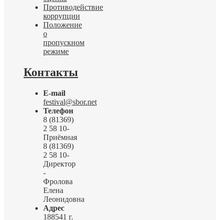
Противодействие
коррупции
Положение
о
пропускном
режиме
Контакты
E-mail
festival@sbor.net
Телефон
8 (81369)
2 58 10-
Приёмная
8 (81369)
2 58 10-
Директор
-
Фролова
Елена
Леонидовна
Адрес
188541 г.