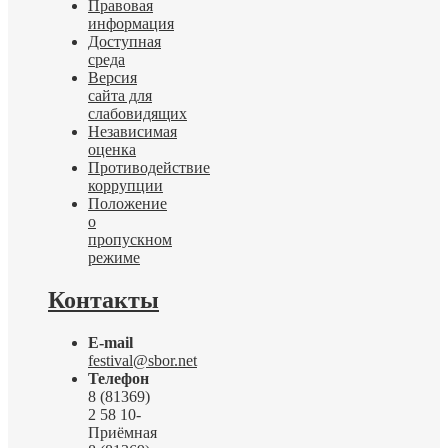
Правовая
информация
Доступная
среда
Версия
сайта для
слабовидящих
Независимая
оценка
Противодействие
коррупции
Положение
о
пропускном
режиме
Контакты
E-mail
festival@sbor.net
Телефон
8 (81369)
2 58 10-
Приёмная