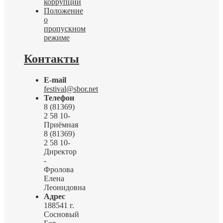
коррупции
Положение
о
пропускном
режиме
Контакты
E-mail
festival@sbor.net
Телефон
8 (81369)
2 58 10-
Приёмная
8 (81369)
2 58 10-
Директор
-
Фролова
Елена
Леонидовна
Адрес
188541 г.
Сосновый