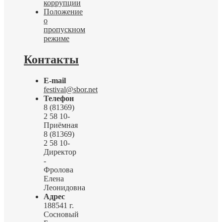
коррупции
Положение
о
пропускном
режиме
Контакты
E-mail
festival@sbor.net
Телефон
8 (81369)
2 58 10-
Приёмная
8 (81369)
2 58 10-
Директор
-
Фролова
Елена
Леонидовна
Адрес
188541 г.
Сосновый