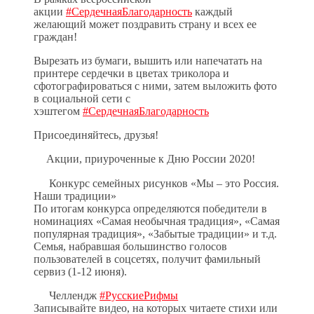
акции
#СердечнаяБлагодарность
каждый
желающий может поздравить страну и всех ее
граждан!
Вырезать из бумаги, вышить или напечатать на
принтере сердечки в цветах триколора и
сфотографироваться с ними, затем выложить фото
в социальной сети с
хэштегом
#СердечнаяБлагодарность
Присоединяйтесь, друзья!
Акции, приуроченные к Дню России 2020!
Конкурс семейных рисунков «Мы – это Россия.
Наши традиции»
По итогам конкурса определяются победители в
номинациях «Самая необычная традиция», «Самая
популярная традиция», «Забытые традиции» и т.д.
Семья, набравшая большинство голосов
пользователей в соцсетях, получит фамильный
сервиз (1-12 июня).
Челлендж
#РусскиеРифмы
Записывайте видео, на которых читаете стихи или