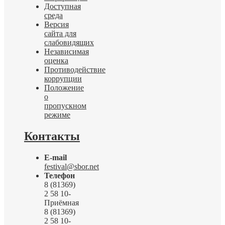
Доступная
среда
Версия
сайта для
слабовидящих
Независимая
оценка
Противодействие
коррупции
Положение
о
пропускном
режиме
Контакты
E-mail
festival@sbor.net
Телефон
8 (81369)
2 58 10-
Приёмная
8 (81369)
2 58 10-