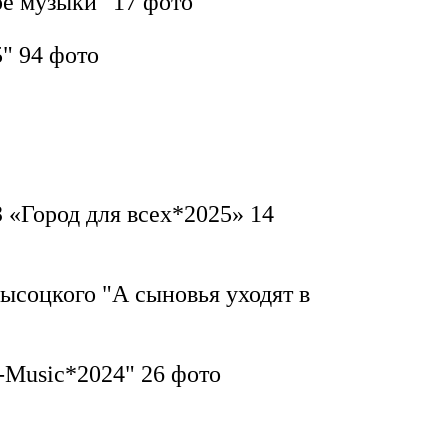
ре музыки"
17 фото
5"
94 фото
 «Город для всех*2025»
14
ысоцкого "А сыновья уходят в
T-Music*2024"
26 фото