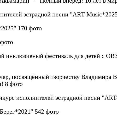
Аквамарин" - "Полный вперед! 10 лет в ми
нителей эстрадной песни "ART-Music*202
*2025"
170 фото
 фото
й инклюзивный фестиваль для детей с ОВЗ
чер, посвящённый творчеству Владимира В
ы!
8 фото
нкурс исполнителей эстрадной песни "AR
 Берег*2021"
542 фото